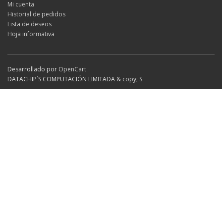
Mi cuenta
Historial de pedidos
Lista de deseos
Hoja informativa
Desarrollado por
OpenCart
DATACHIP´S COMPUTACIÓN LIMITADA & copy; S